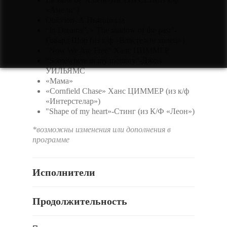
«Амели")
Oblivion- А.Пьяццолла
“In Dreams”, « The shadow of the past”-
Говард Шор (из к/ф «Властелин колец»)
"Now We Are Free" Ханс ЦИММЕР
“Somewhere in my memory”-Джон
УИЛЬЯМС
«Мама»
«Cornfield Chase» Ханс ЦИММЕР (из к/ф
«Интерстелар»)
"Shape of my heart»-Стинг (из К/Ф «Леон»)
*возможны изменения или дополнения в
программе
Исполнители
Продолжительность