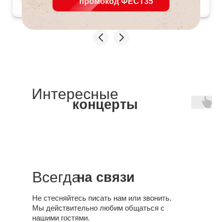
промокод ФЕСТ35
"самураи", и "точный" вместо "Сталин". Не
ожидал. Очень режет слух, и временно
испортилось настроение. Но последующие
песни все поставили на место. Огромное
спасибо организаторам и исполнителям!
Интересные
концерты
Всегда
на связи
Не стесняйтесь писать нам или звонить.
Мы действительно любим общаться с
нашими гостями.