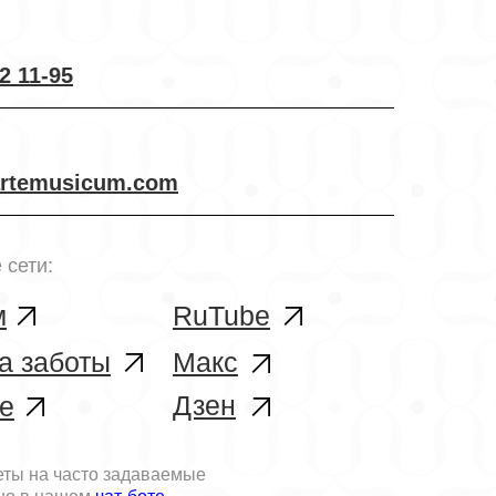
2 11-95
rtemusicum.com
 сети:
м
RuTube
а заботы
Макс
Дзен
е
еты на часто задаваемые