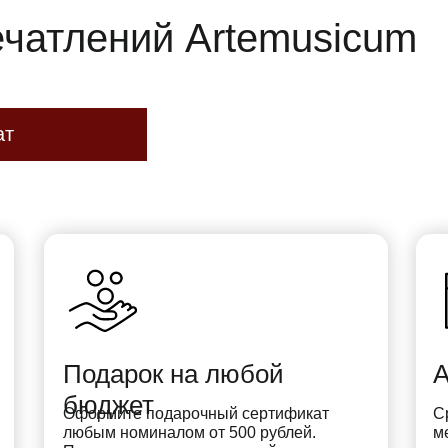
чатлений Artemusicum
ат
Подарок на любой
А
бюджет
Оформите подарочный сертификат
С
любым номиналом от 500 рублей.
м