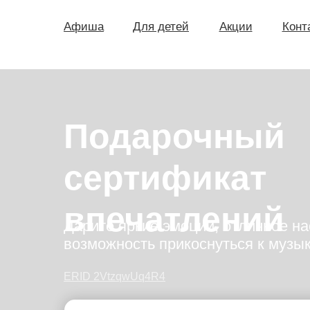
Афиша
Для детей
Акции
Конт
Подарочный
сертификат
впечатлений
Дарите яркие эмоции, отличное на
возможность прикоснуться к музы
ERID 2VtzqwUq4R4