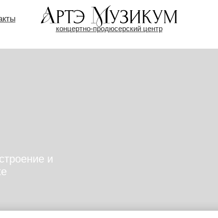
акты
концертно-продюсерский центр
строение и
ке