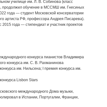
ном училище им. Л. В. Собинова (класс
), продолжил обучение в МССМШ им. Гнесиных
2022 года — студент Московской консерватории
ного артиста РФ, профессора Андрея Писарева).
с 2015 года — стипендиат и участник проектов
международного конкурса пианистов Владимира
ого конкурса им. С. В. Рахманинова
онкурса им. Нильсена; I премия конкурса им.
онкурса Lisbon Stars
осковского международного Дома музыки,
ролировал в Испании, Португалии, Франции,