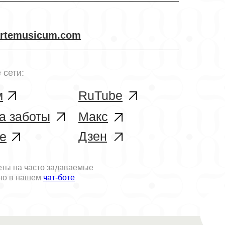
rtemusicum.com
 сети:
м
RuTube
а заботы
Макс
Дзен
е
еты на часто задаваемые
но в нашем
чат-боте