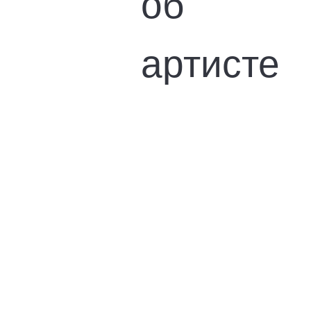
об
артисте