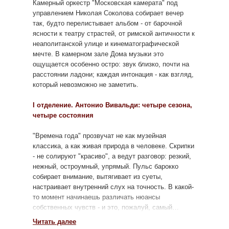
современной музыки.
для любого куль
Камерный оркестр "Московская камерата" под
проекта Дмитрия Когана, ставшего художественным
«Джанни Скикки»
события.
управлением Николая Соколова собирает вечер
руководителем в 2014 году.
Джоаккино Россини
«Неаполитанская
так, будто перелистывает альбом - от барочной
тарантелла»
ясности к театру страстей, от римской античности к
С 2010 года дирижёрский пульт занимает
Антонио Баццини
Рондо «Хоровод гномов»
неаполитанской улице и кинематографической
Николай Соколов
, придавая звучанию ансамбля
Луиджи Ардити
«Поцецуй»
мечте. В камерном зале Дома музыки это
выразительность и тонкую динамику. В репертуаре
Роберто ди Марино
«Огонь и цветы»
ощущается особенно остро: звук близко, почти на
— от барокко до Пьяццоллы и Фролова, а
расстоянии ладони; каждая интонация - как взгляд,
«Vacance Romano»
сценической географией стали ведущие
который невозможно не заметить.
концертные площадки Москвы и престижные
Нино Рота
«Ля дольче вита» Попурри из музыки
к
фестивали.
кинофильмам Федерико Феллини
I отделение. Антонио Вивальди: четыре сезона,
четыре состояния
С оркестром выступают ведущие солисты страны:
*возможны изменения или дополнения в программе
Денис Мацуев, Кирилл Родин, Александр Князев,
"Времена года" прозвучат не как музейная
Басиния Шульман, Василий Ладюк и другие.
классика, а как живая природа в человеке. Скрипки
- не солируют "красиво", а ведут разговор: резкий,
Московская Камерата
— это сочетание стиля,
нежный, остроумный, упрямый. Пульс барокко
ансамблевой культуры и живой музыкальной
собирает внимание, вытягивает из суеты,
эмоции.
настраивает внутренний слух на точность. В какой-
то момент начинаешь различать нюансы
Художественный руководитель и дирижер –
собственных чувств - и это, пожалуй, самый
заслуженный артист России Николай Соколов
итальянский жест: быть эмоциональным, оставаясь
Максим ФЕДОРОВ (бандонеон)
Читать далее
ясным.
Александра ФЕДОТОВА (скрипка)