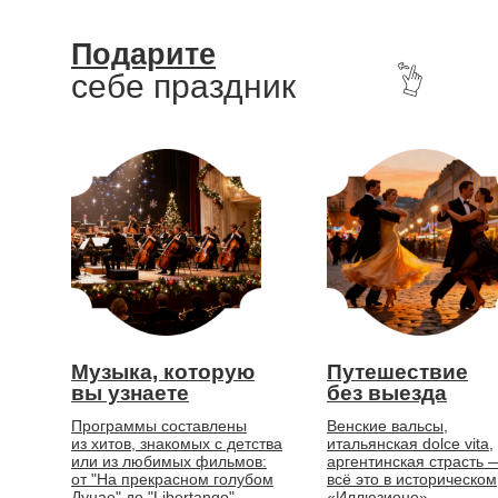
Подарите
себе праздник
Музыка, которую
Путешествие
вы узнаете
без выезда
Программы составлены
Венские вальсы,
из хитов, знакомых с детства
итальянская dolce vita,
или из любимых фильмов:
аргентинская страсть 
от "На прекрасном голубом
всё это в историческом
Дунае" до "Libertango"
«Иллюзионе».