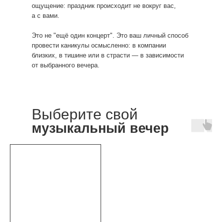
ощущение: праздник происходит не вокруг вас,
а с вами.
Это не "ещё один концерт". Это ваш личный способ
провести каникулы осмысленно: в компании
близких, в тишине или в страсти — в зависимости
Трио ARISTOCRATS
от выбранного вечера.
Подробнее об окрестре
Волшебный мир музыки раскрывает свои тайны
благодаря трио ARISTOCRATS — коллективу
профессиональных музыкантов:
Выберите свой
музыкальный вечер
Семён Хананаев — виртуоз фортепиано, который
умеет превращать ноты в живые эмоции.
Владимир Калинин — мастер виолончели, чьи
глубинные звуки погружают в атмосферу
размышлений и мечтаний.
Антон Семке — талантливый скрипач, чья игра
словно оживляет волшебные истории и наполняет
каждый момент уникальным смыслом.