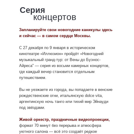
камерата»
Серия
Подробнее об Иллюзионе
концертов
Московская Камерата
— один из ведущих
камерных оркестров России, созданный в 1994 году
выдающимся скрипачом и композитором Игорем
Запланируйте свои новогодние каникулы здесь
Фроловым. С первых лет коллектив снискал
и сейчас — в самом сердце Москвы.
признание за высокий исполнительский уровень,
богатый репертуар и яркий стиль.
С 27 декабря по 9 января в историческом
кинотеатре «Иллюзион» пройдёт «Новогодний
Оркестр успешно гастролировал в Испании,
Культу
Историческая площадка
музыкальный гранд-тур: от Вены до Буэнос-
Германии, Франции, Польше, а в 2015 году
М
Айреса" — серия из восьми камерных концертов,
выступил в Barbican Centre в Лондоне в рамках
где каждый вечер становится отдельным
Сегодня «Иллю
проекта Дмитрия Когана, ставшего художественным
Кинотеатр «Иллюзион» был открыт в
путешествием.
времени, пог
руководителем в 2014 году.
1966 году на Котельнической
эпоху прош
набережной для показов коллекции
Вы не уезжаете из города, вы попадаете в венские
увидеть п
Госфильмофонда. С момента открытия
рождественские огни, итальянскую dolce vita,
советских и за
он стал центром культурной жизни,
аргентинскую ночь танго или тихий мир Эйнауди
включая арх
демонстрируя фильмы, запрещенные
под звёздами.
Госфильмофо
советской цензурой. «Иллюзион» тесно
авторское кино
связан с Госфильмофондом, что
Живой оркестр, праздничные видеопроекции,
площадк
позволяет показывать множество
формат 70 минут без перерыва и атмосфера
кинофестив
картин из его богатой коллекции.
уютного салона — всё это создаёт редкое
площадка рос