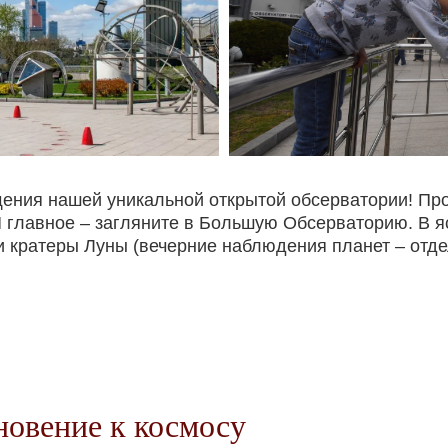
щения нашей уникальной открытой обсерватории! Пр
И главное – загляните в Большую Обсерваторию. В 
и кратеры Луны (вечерние наблюдения планет – отде
новение к космосу