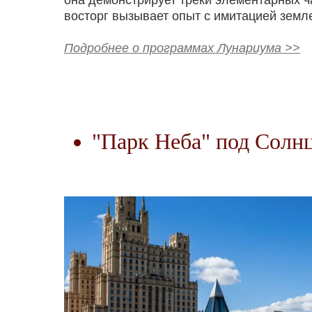
она демонстрирует треки элементарных 
восторг вызывает опыт с имитацией земле
Подробнее о программах Лунариума >>
"Парк Неба" под Солн