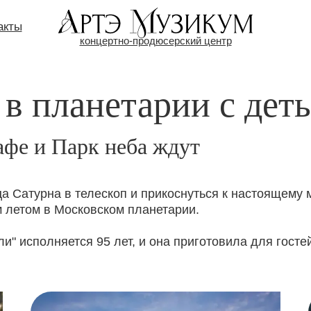
акты
концертно-продюсерский центр
 в планетарии с дет
афе и Парк неба ждут
ца Сатурна в телескоп и прикоснуться к настоящему
 летом в Московском планетарии.
ли" исполняется 95 лет, и она приготовила для гост