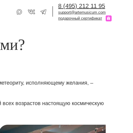
8 (495) 212 11 95
support@artemusicum.com
подарочный сертификат
ьми?
 метеориту, исполняющему желания, –
ей всех возрастов настоящую космическую