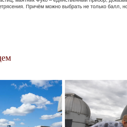
частиц, маятник Фуко – единственный прибор, дока
трясения. Причём можно выбрать не только балл, но
цем