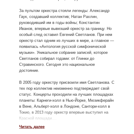
За пультом оркестра стояли легенды: Александр
Гаук, создавший коллектив; Натан Рахлин,
руководивший им в годы войны; Константин
Иванов, впервые вывезший оркестр за границу. Но
особый след оставил Евгений Светланов. При нем
оркестр стал одним из лучших в мире, а главное —
появилась «Антология русской симфонической
музыки». Уникальное собрание записей, которое
Светланов собирал годами: от Глинки до
Стравинского. Сегодня это национальное
достояние.
В 2005 году оркестру присвоили имя Светланова. С
тех пор коллектив неизменно подтверждает свой
статус. Концерты проходили на лучших площадках
планеты: Карнеги-холл в Нью-Йорке, Мюзикферайн
в Вене, Альберт-холл в Лондоне, Сантори-холл в
Токио, в 2013 году оркестр впервые выступил на
Красной площади.
Читать далее
С оркестром играли и пели те, чьи имена вписаны в