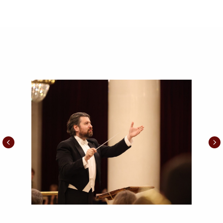
историю музыки: Рихтер, Гилельс, Ойстрах,
Ростропович, Вишневская, Хворостовский,
Нетребко, Мацуев.
Сегодня его художественный руководитель —
Филипп Чижевский, один из самых интересных
дирижеров нового поколения. Оркестр продолжает
традицию, заложенную Светлановым: играть не
только классику, но и современных авторов. За
последние годы впервые в России прозвучали
сочинения Адамса, Гризе, Куртага, Мессиана,
Штокхаузена. И одновременно с этим оркестр
работает с просветительскими циклами,
фестивалями, с молодыми музыкантами.
У коллектива есть всё, что положено статусу:
звание академического (с 1972 года), орден
Трудового Красного Знамени, благодарности
Президента. Но главное не в этом. Главное — как
звучит оркестр. Мощно, когда нужно, и тихо, когда
музыка требует тишины. Светланов называл это
«петь на инструментах». Оркестр до сих пор поет.