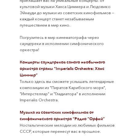
приглашает вас на уникальные концерты: от
культовой музыки Ханса Циммера и Людовико
Эйнауди до музыки из советских кинофильмов —
каждый концерт станет незабываемым
путешествием в мир кино.
Погрузитесь в мир кинематографа через
саундтреки в исполнении симфонического
оркестра!
Концерты саундтреков самого необычного
оркестра страны "Imperialis Orchestra: Ханс
Циммер”
Только здесь вы сможете услышать легендарные
композиции из "Пиратов Карибского моря",
"Интерстеллар" и "Гладиатора" в исполнении
Imperialis Orchestra.
Музыка из советских кинофильмов от
симфонического оркестра “Радио “Орфей”
Ностальгические мелодии из любимых фильмов
СССР, которые перенесут вас в прошлое.