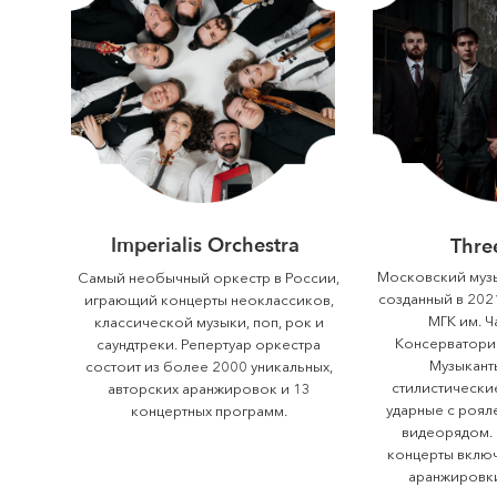
Imperialis Orchestra
Three
Московский музы
Самый необычный оркестр в России,
созданный в 202
играющий концерты неоклассиков,
МГК им. Ч
классической музыки, поп, рок и
Консерватори
саундтреки. Репертуар оркестра
Музыкант
состоит из более 2000 уникальных,
стилистические
авторских аранжировок и 13
ударные с роял
концертных программ.
видеорядом.
концерты вклю
аранжировки