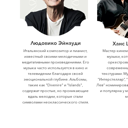
Людовико Эйнауди
Ханс
Итальянский композитор и пианист,
Мастер кине
известный своими мелодичными и
музыки, ко
медитативными произведениями. Его
оркестров
музыка часто используется в кино и
современн
телевидении благодаря своей
текстурами. М
эмоциональной глубине. Альбомы,
“Интерстеллар”, 
такие как "Divenire" и "Islands",
Лев” номинирова
содержат простые, но проникающие
и популярна у 
вдаль мелодии, которые стали
м
символами неоклассического стиля.